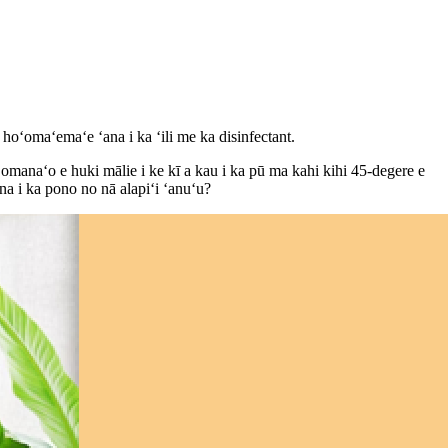
ʻomaʻemaʻe ʻana i ka ʻili me ka disinfectant.
omanaʻo e huki mālie i ke kī a kau i ka pū ma kahi kihi 45-degere e
na i ka pono no nā alapiʻi ʻanuʻu?