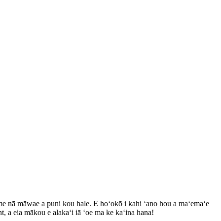
me nā māwae a puni kou hale. E hoʻokō i kahi ʻano hou a maʻemaʻe
, a eia mākou e alakaʻi iā ʻoe ma ke kaʻina hana!