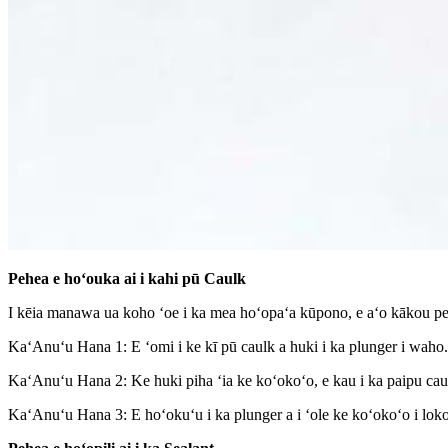
Pehea e hoʻouka ai i kahi pū Caulk
I kēia manawa ua koho ʻoe i ka mea hoʻopaʻa kūpono, e aʻo kākou peh
KaʻAnuʻu Hana 1: E ʻomi i ke kī pū caulk a huki i ka plunger i waho. 
KaʻAnuʻu Hana 2: Ke huki piha ʻia ke koʻokoʻo, e kau i ka paipu caulk
KaʻAnuʻu Hana 3: E hoʻokuʻu i ka plunger a i ʻole ke koʻokoʻo i loko o