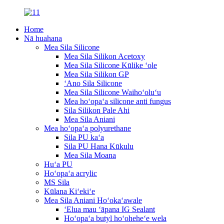
Home
Nā huahana
Mea Sila Silicone
Mea Sila Silikon Acetoxy
Mea Sila Silicone Kūlike ʻole
Mea Sila Silikon GP
ʻAno Sila Silicone
Mea Sila Silicone Waihoʻoluʻu
Mea hoʻopaʻa silicone anti fungus
Sila Silikon Pale Ahi
Mea Sila Aniani
Mea hoʻopaʻa polyurethane
Sila PU kaʻa
Sila PU Hana Kūkulu
Mea Sila Moana
Huʻa PU
Hoʻopaʻa acrylic
MS Sila
Kūlana Kiʻekiʻe
Mea Sila Aniani Hoʻokaʻawale
ʻElua mau ʻāpana IG Sealant
Hoʻopaʻa butyl hoʻoheheʻe wela