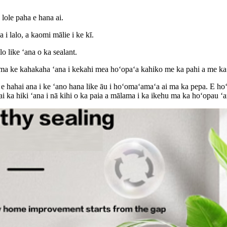
lole paha e hana ai.
i lalo, a kaomi mālie i ke kī.
lo like ʻana o ka sealant.
a ke kahakaha ʻana i kekahi mea hoʻopaʻa kahiko me ka pahi a me ka ho
 hahai ana i ke ʻano hana like āu i hoʻomaʻamaʻa ai ma ka pepa. E hoʻ
ai ka hiki ʻana i nā kihi o ka paia a mālama i ka ikehu ma ka hoʻopau ʻa