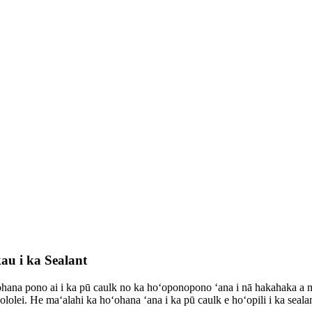
au i ka Sealant
hana pono ai i ka pū caulk no ka hoʻoponopono ʻana i nā hakahaka a 
i. He maʻalahi ka hoʻohana ʻana i ka pū caulk e hoʻopili i ka sealant