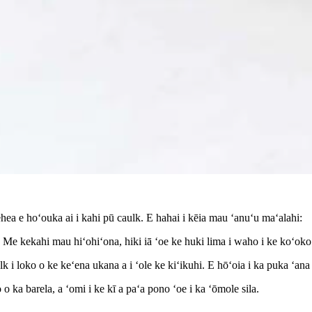
ea e hoʻouka ai i kahi pū caulk. E hahai i kēia mau ʻanuʻu maʻalahi:
Me kekahi mau hiʻohiʻona, hiki iā ʻoe ke huki lima i waho i ke koʻokoʻo
 i loko o ke keʻena ukana a i ʻole ke kiʻikuhi. E hōʻoia i ka puka ʻana
 ka barela, a ʻomi i ke kī a paʻa pono ʻoe i ka ʻōmole sila.