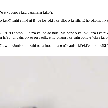
iʻe e kūpono i kāu papahana kikoʻī.
 kī, kahi e hiki ai iā ʻoe ke ʻoki i ka piko o ka sila. E hoʻokomo i ka p
i liʻiliʻi i hoʻopili ʻia ma ka ʻaoʻao mua. Ma hope o ka ʻoki ʻana i ka p
lāʻau ʻoi paha o kāu pū caulk, e hoʻohana i ka pahi pono e ʻoki i ka pik
wi ʻo Junbond i kahi papa inoa piha o nā caulks kiʻekiʻe, i hoʻolālā ʻi