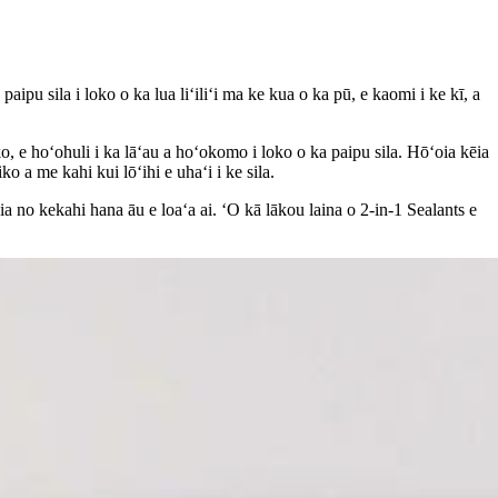
aipu sila i loko o ka lua liʻiliʻi ma ke kua o ka pū, e kaomi i ke kī, a
iko, e hoʻohuli i ka lāʻau a hoʻokomo i loko o ka paipu sila. Hōʻoia kēia
o a me kahi kui lōʻihi e uhaʻi i ke sila.
a no kekahi hana āu e loaʻa ai. ʻO kā lākou laina o 2-in-1 Sealants e