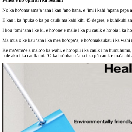
Pehea e hoʻopili ai i ka Sealant
No ka hoʻomaʻamaʻa ʻana i kāu ʻano hana, e ʻimi i kahi ʻāpana pepa a 
E kau i ka ʻīpuka o ka pū caulk ma kahi kihi 45-degere, e kuhikuhi ana 
I kou ʻomi ʻana i ke kī, e hoʻoneʻe mālie i ka pū caulk e hōʻoia i ka ho
Ma mua o ke kau ʻana i ka mea hoʻopaʻa, e hoʻomākaukau i ka wahi m
Ke maʻemaʻe a maloʻo ka wahi, e hoʻopili i ka caulk i nā humuhumu, e
pale aku i ka caulk nui. ʻO ka hoʻohana ʻana i ka pū caulk e maʻalahi 