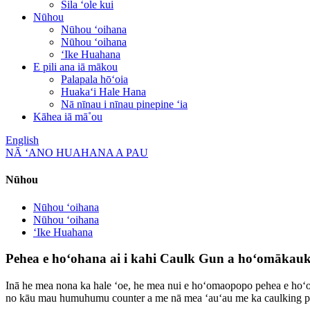
Sila ʻole kui
Nūhou
Nūhou ʻoihana
Nūhou ʻoihana
ʻIke Huahana
E pili ana iā mākou
Palapala hōʻoia
Huakaʻi Hale Hana
Nā nīnau i nīnau pinepine ʻia
Kāhea iā mā˚ou
English
NĀ ʻANO HUAHANA A PAU
Nūhou
Nūhou ʻoihana
Nūhou ʻoihana
ʻIke Huahana
Pehea e hoʻohana ai i kahi Caulk Gun a hoʻomākauk
Inā he mea nona ka hale ʻoe, he mea nui e hoʻomaopopo pehea e hoʻo
no kāu mau humuhumu counter a me nā mea ʻauʻau me ka caulking polole