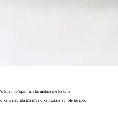
 kila i hoʻopili ʻia i ka mōlina me ka lima.
 o ka wēlau sila ma mua o ka muzzle a i ʻole ke apo.