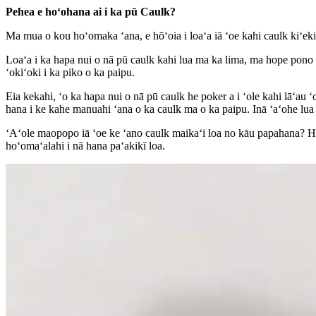
Pehea e hoʻohana ai i ka pū Caulk?
Ma mua o kou hoʻomaka ʻana, e hōʻoia i loaʻa iā ʻoe kahi caulk kiʻek
Loaʻa i ka hapa nui o nā pū caulk kahi lua ma ka lima, ma hope pono o ke
ʻokiʻoki i ka piko o ka paipu.
Eia kekahi, ʻo ka hapa nui o nā pū caulk he poker a i ʻole kahi lāʻau ʻo
hana i ke kahe manuahi ʻana o ka caulk ma o ka paipu. Inā ʻaʻohe lua a 
ʻAʻole maopopo iā ʻoe ke ʻano caulk maikaʻi loa no kāu papahana? Hāʻa
hoʻomaʻalahi i nā hana paʻakikī loa.